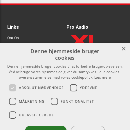
Links
Pro Audio
Om Os
×
Agenturer
Denne hjemmeside bruger
cookies
.
Log ind
Denne hjemmeside bruger cookies til at forbedre brugeroplevelsen.
GDPR & Cookies
Ved at bruge vores hjemmeside giver du samtykke til alle cookies i
overensstemmelse med vores cookiepolitik.
Læs mere
Kontakt
Sociale medier
ABSOLUT NØDVENDIGE
YDEEVNE
Som privatperson kan du ikke
Facebook
MÅLRETNING
FUNKTIONALITET
købe på denne hjemmeside, alt
Instagram
salg foregår gennem vores
UKLASSIFICEREDE
forhandlere.
Youtube
info@emnordic.dk