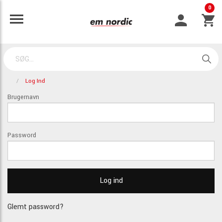
0
Log Ind
Brugernavn
Password
Glemt password?