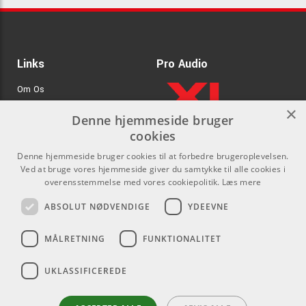
Links
Pro Audio
Om Os
×
Agenturer
Denne hjemmeside bruger
cookies
.
Log ind
Denne hjemmeside bruger cookies til at forbedre brugeroplevelsen.
GDPR & Cookies
Ved at bruge vores hjemmeside giver du samtykke til alle cookies i
overensstemmelse med vores cookiepolitik.
Læs mere
Kontakt
Sociale medier
ABSOLUT NØDVENDIGE
YDEEVNE
Som privatperson kan du ikke
Facebook
MÅLRETNING
FUNKTIONALITET
købe på denne hjemmeside, alt
Instagram
salg foregår gennem vores
UKLASSIFICEREDE
forhandlere.
Youtube
info@emnordic.dk