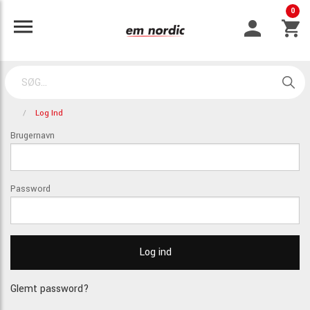
0
Log Ind
Brugernavn
Password
Glemt password?