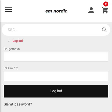
0
Log Ind
Brugernavn
Password
Glemt password?