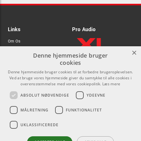
Links
Pro Audio
Om Os
×
Agenturer
Denne hjemmeside bruger
cookies
.
Log ind
Denne hjemmeside bruger cookies til at forbedre brugeroplevelsen.
GDPR & Cookies
Ved at bruge vores hjemmeside giver du samtykke til alle cookies i
overensstemmelse med vores cookiepolitik.
Læs mere
Kontakt
Sociale medier
ABSOLUT NØDVENDIGE
YDEEVNE
Som privatperson kan du ikke
Facebook
MÅLRETNING
FUNKTIONALITET
købe på denne hjemmeside, alt
Instagram
salg foregår gennem vores
UKLASSIFICEREDE
forhandlere.
Youtube
info@emnordic.dk