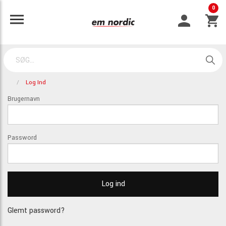
0
Log Ind
Brugernavn
Password
Glemt password?