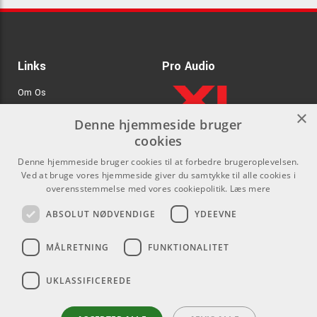
Links
Pro Audio
Om Os
×
Agenturer
Denne hjemmeside bruger
cookies
.
Log ind
Denne hjemmeside bruger cookies til at forbedre brugeroplevelsen.
GDPR & Cookies
Ved at bruge vores hjemmeside giver du samtykke til alle cookies i
overensstemmelse med vores cookiepolitik.
Læs mere
Kontakt
Sociale medier
ABSOLUT NØDVENDIGE
YDEEVNE
Som privatperson kan du ikke
Facebook
MÅLRETNING
FUNKTIONALITET
købe på denne hjemmeside, alt
Instagram
salg foregår gennem vores
UKLASSIFICEREDE
forhandlere.
Youtube
info@emnordic.dk