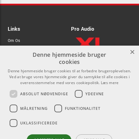
Links
Pro Audio
Om Os
×
Agenturer
Denne hjemmeside bruger
cookies
.
Log ind
Denne hjemmeside bruger cookies til at forbedre brugeroplevelsen.
GDPR & Cookies
Ved at bruge vores hjemmeside giver du samtykke til alle cookies i
overensstemmelse med vores cookiepolitik.
Læs mere
Kontakt
Sociale medier
ABSOLUT NØDVENDIGE
YDEEVNE
Som privatperson kan du ikke
Facebook
MÅLRETNING
FUNKTIONALITET
købe på denne hjemmeside, alt
Instagram
salg foregår gennem vores
UKLASSIFICEREDE
forhandlere.
Youtube
info@emnordic.dk