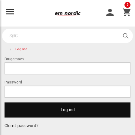
0
Log Ind
Brugernavn
Password
Glemt password?