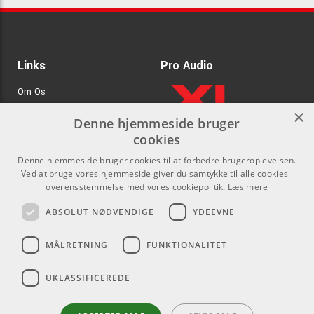
Links
Pro Audio
Om Os
×
Agenturer
Denne hjemmeside bruger
cookies
.
Log ind
Denne hjemmeside bruger cookies til at forbedre brugeroplevelsen.
GDPR & Cookies
Ved at bruge vores hjemmeside giver du samtykke til alle cookies i
overensstemmelse med vores cookiepolitik.
Læs mere
Kontakt
Sociale medier
ABSOLUT NØDVENDIGE
YDEEVNE
Som privatperson kan du ikke
Facebook
MÅLRETNING
FUNKTIONALITET
købe på denne hjemmeside, alt
Instagram
salg foregår gennem vores
UKLASSIFICEREDE
forhandlere.
Youtube
info@emnordic.dk