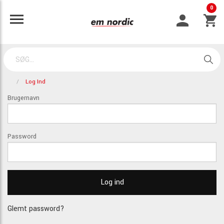
0
Log Ind
Brugernavn
Password
Glemt password?