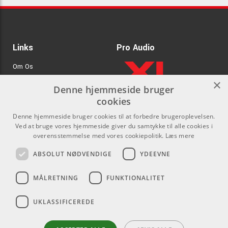
Links
Pro Audio
Om Os
×
Agenturer
Denne hjemmeside bruger
cookies
.
Log ind
Denne hjemmeside bruger cookies til at forbedre brugeroplevelsen.
GDPR & Cookies
Ved at bruge vores hjemmeside giver du samtykke til alle cookies i
overensstemmelse med vores cookiepolitik.
Læs mere
Kontakt
Sociale medier
ABSOLUT NØDVENDIGE
YDEEVNE
Som privatperson kan du ikke
Facebook
MÅLRETNING
FUNKTIONALITET
købe på denne hjemmeside, alt
Instagram
salg foregår gennem vores
UKLASSIFICEREDE
forhandlere.
Youtube
info@emnordic.dk