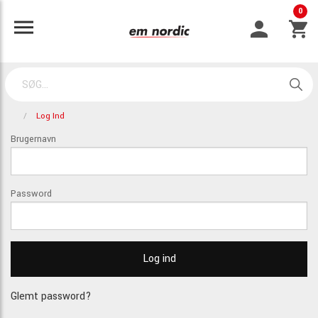
0
Log Ind
Brugernavn
Password
Glemt password?