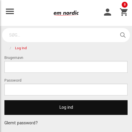
0
Log Ind
Brugernavn
Password
Glemt password?