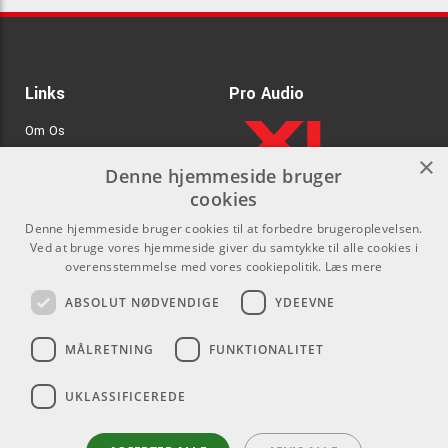
Links
Pro Audio
Om Os
×
Agenturer
Denne hjemmeside bruger
cookies
.
Log ind
Denne hjemmeside bruger cookies til at forbedre brugeroplevelsen.
GDPR & Cookies
Ved at bruge vores hjemmeside giver du samtykke til alle cookies i
overensstemmelse med vores cookiepolitik.
Læs mere
Kontakt
Sociale medier
ABSOLUT NØDVENDIGE
YDEEVNE
Som privatperson kan du ikke
Facebook
MÅLRETNING
FUNKTIONALITET
købe på denne hjemmeside, alt
Instagram
salg foregår gennem vores
UKLASSIFICEREDE
forhandlere.
Youtube
info@emnordic.dk