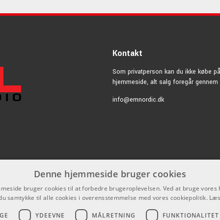
Kontakt
Som privatperson kan du ikke købe p
hjemmeside, alt salg foregår gennem 
info@emnordic.dk
Denne hjemmeside bruger cookies
eside bruger cookies til at forbedre brugeroplevelsen. Ved at bruge vore
du samtykke til alle cookies i overensstemmelse med vores cookiepolitik.
Læs
GE
YDEEVNE
MÅLRETNING
FUNKTIONALITET