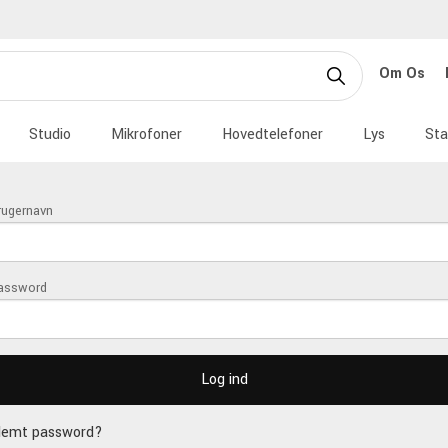
Om Os
Studio
Mikrofoner
Hovedtelefoner
Lys
Sta
rugernavn
assword
lemt password?