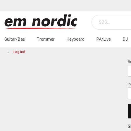
Guitar/Bas
Trommer
Keyboard
PA/Live
DJ
Log Ind
B
P
G