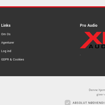
Links
Pro Audio
Om Os
Agenturer
Log ind
.
GDPR & Cookies
Denne hjemm
giver 
ABSOLUT NØDVENDI