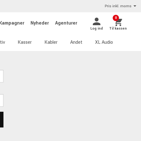
Pris inkl. moms
0
Kampagner
Nyheder
Agenturer
Log ind
Til kassen
tiv
Kasser
Kabler
Andet
XL Audio