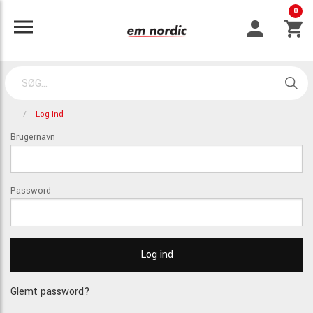
0
Log Ind
Brugernavn
Password
Glemt password?