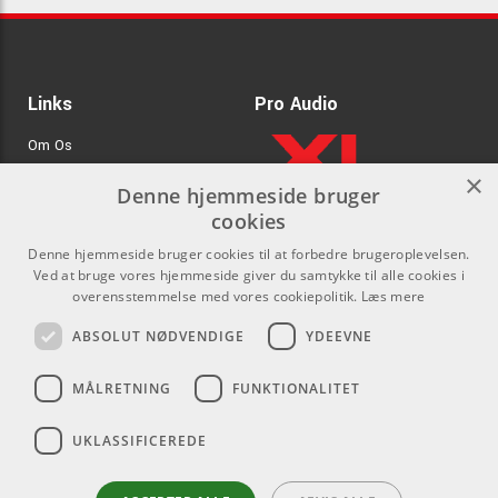
Links
Pro Audio
Om Os
×
Agenturer
Denne hjemmeside bruger
cookies
.
Log ind
Denne hjemmeside bruger cookies til at forbedre brugeroplevelsen.
GDPR & Cookies
Ved at bruge vores hjemmeside giver du samtykke til alle cookies i
overensstemmelse med vores cookiepolitik.
Læs mere
Kontakt
Sociale medier
ABSOLUT NØDVENDIGE
YDEEVNE
Som privatperson kan du ikke
Facebook
MÅLRETNING
FUNKTIONALITET
købe på denne hjemmeside, alt
Instagram
salg foregår gennem vores
UKLASSIFICEREDE
forhandlere.
Youtube
info@emnordic.dk