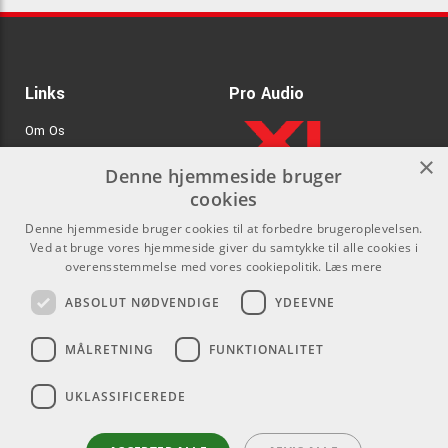
Links
Pro Audio
Om Os
×
Agenturer
Denne hjemmeside bruger
cookies
.
Log ind
Denne hjemmeside bruger cookies til at forbedre brugeroplevelsen.
GDPR & Cookies
Ved at bruge vores hjemmeside giver du samtykke til alle cookies i
overensstemmelse med vores cookiepolitik.
Læs mere
Kontakt
Sociale medier
ABSOLUT NØDVENDIGE
YDEEVNE
Som privatperson kan du ikke
Facebook
MÅLRETNING
FUNKTIONALITET
købe på denne hjemmeside, alt
Instagram
salg foregår gennem vores
UKLASSIFICEREDE
forhandlere.
Youtube
info@emnordic.dk