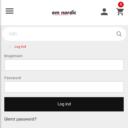
0
Log Ind
Brugernavn
Password
Glemt password?