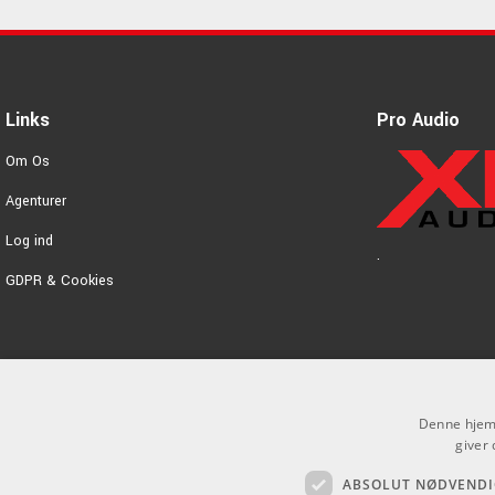
Links
Pro Audio
Om Os
Agenturer
Log ind
.
GDPR & Cookies
Denne hjemm
giver 
ABSOLUT NØDVENDI