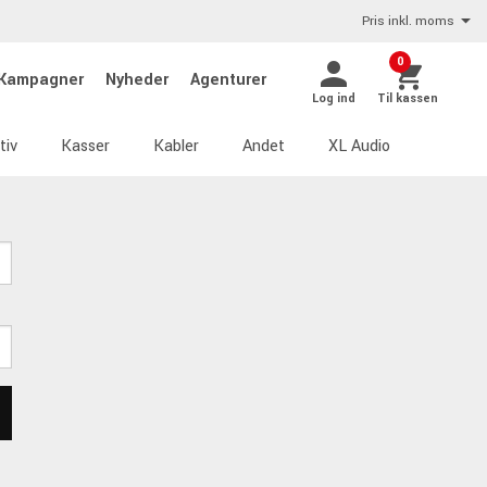
Pris inkl. moms
0
Kampagner
Nyheder
Agenturer
Log ind
Til kassen
tiv
Kasser
Kabler
Andet
XL Audio