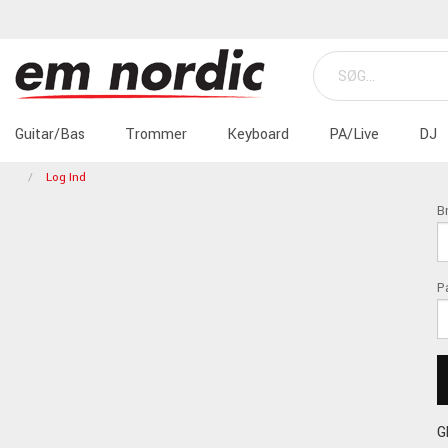
Guitar/Bas
Trommer
Keyboard
PA/Live
DJ
Log Ind
B
P
G