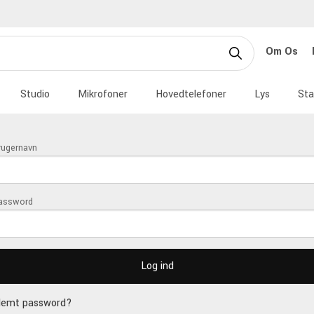
Om Os
Studio
Mikrofoner
Hovedtelefoner
Lys
Sta
rugernavn
assword
lemt password?