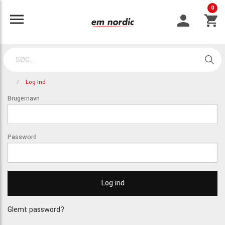
0
Log Ind
Brugernavn
Password
Glemt password?