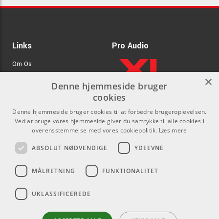
Links
Pro Audio
Om Os
×
Agenturer
Denne hjemmeside bruger
cookies
.
Log ind
Denne hjemmeside bruger cookies til at forbedre brugeroplevelsen.
GDPR & Cookies
Ved at bruge vores hjemmeside giver du samtykke til alle cookies i
overensstemmelse med vores cookiepolitik.
Læs mere
Kontakt
Sociale medier
ABSOLUT NØDVENDIGE
YDEEVNE
Som privatperson kan du ikke
Facebook
MÅLRETNING
FUNKTIONALITET
købe på denne hjemmeside, alt
Instagram
salg foregår gennem vores
UKLASSIFICEREDE
forhandlere.
Youtube
info@emnordic.dk