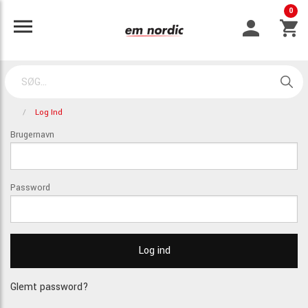
0
Log Ind
Brugernavn
Password
Glemt password?