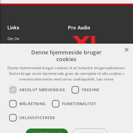
Links
Pro Audio
Om Os
×
Agenturer
Denne hjemmeside bruger
cookies
.
Log ind
Denne hjemmeside bruger cookies til at forbedre brugeroplevelsen.
GDPR & Cookies
Ved at bruge vores hjemmeside giver du samtykke til alle cookies i
overensstemmelse med vores cookiepolitik.
Læs mere
Kontakt
Sociale medier
ABSOLUT NØDVENDIGE
YDEEVNE
Som privatperson kan du ikke
Facebook
MÅLRETNING
FUNKTIONALITET
købe på denne hjemmeside, alt
Instagram
salg foregår gennem vores
UKLASSIFICEREDE
forhandlere.
Youtube
info@emnordic.dk