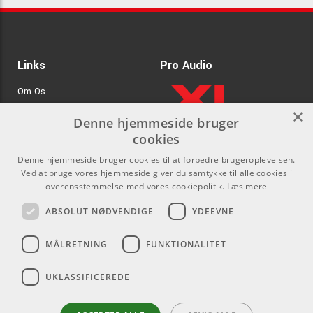
Links
Pro Audio
Om Os
×
Agenturer
Denne hjemmeside bruger
cookies
.
Log ind
Denne hjemmeside bruger cookies til at forbedre brugeroplevelsen.
GDPR & Cookies
Ved at bruge vores hjemmeside giver du samtykke til alle cookies i
overensstemmelse med vores cookiepolitik.
Læs mere
Kontakt
Sociale medier
ABSOLUT NØDVENDIGE
YDEEVNE
Som privatperson kan du ikke
Facebook
MÅLRETNING
FUNKTIONALITET
købe på denne hjemmeside, alt
Instagram
salg foregår gennem vores
UKLASSIFICEREDE
forhandlere.
Youtube
info@emnordic.dk