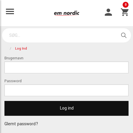
0
Log Ind
Brugernavn
Password
Glemt password?