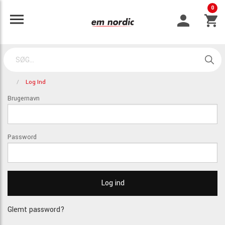
0
Log Ind
Brugernavn
Password
Glemt password?