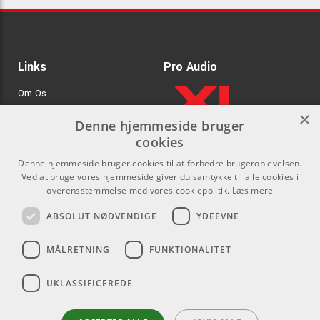
Links
Pro Audio
Om Os
×
Agenturer
Denne hjemmeside bruger
cookies
.
Log ind
Denne hjemmeside bruger cookies til at forbedre brugeroplevelsen.
GDPR & Cookies
Ved at bruge vores hjemmeside giver du samtykke til alle cookies i
overensstemmelse med vores cookiepolitik.
Læs mere
Kontakt
Sociale medier
ABSOLUT NØDVENDIGE
YDEEVNE
Som privatperson kan du ikke
Facebook
MÅLRETNING
FUNKTIONALITET
købe på denne hjemmeside, alt
Instagram
salg foregår gennem vores
UKLASSIFICEREDE
forhandlere.
Youtube
info@emnordic.dk