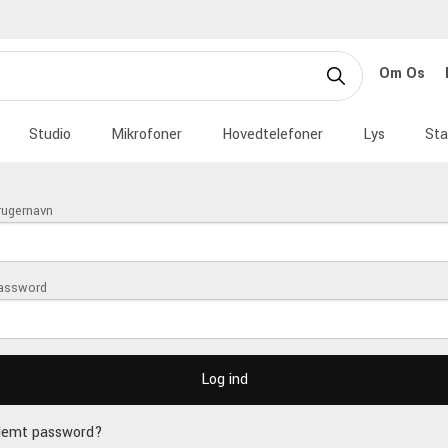
Om Os
Studio
Mikrofoner
Hovedtelefoner
Lys
Sta
rugernavn
assword
lemt password?