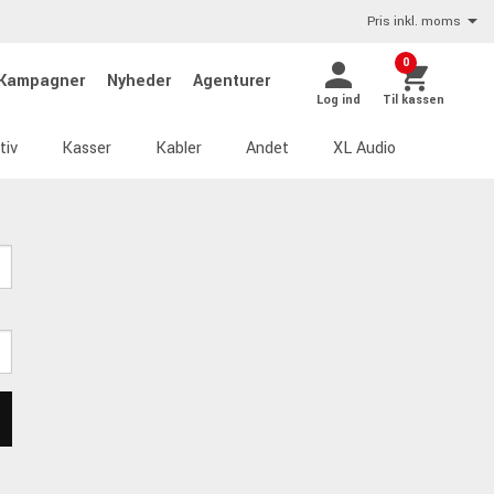
Pris inkl. moms
0
Kampagner
Nyheder
Agenturer
Log ind
Til kassen
tiv
Kasser
Kabler
Andet
XL Audio