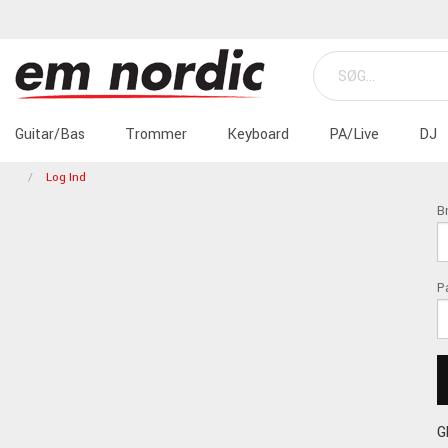
Guitar/Bas
Trommer
Keyboard
PA/Live
DJ
Log Ind
B
P
G