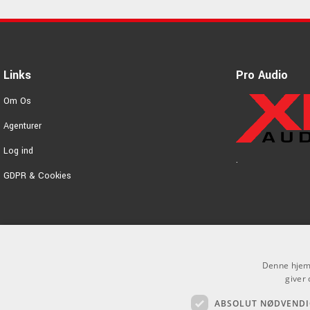
Links
Pro Audio
Om Os
Agenturer
Log ind
.
GDPR & Cookies
Denne hjemm
giver 
ABSOLUT NØDVENDI