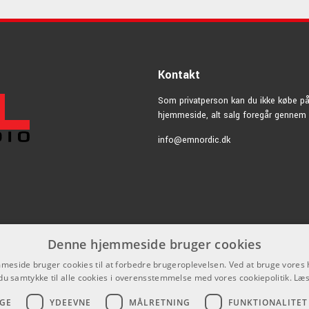
Kontakt
Som privatperson kan du ikke købe p
hjemmeside, alt salg foregår gennem 
info@emnordic.dk
Denne hjemmeside bruger cookies
eside bruger cookies til at forbedre brugeroplevelsen. Ved at bruge vore
du samtykke til alle cookies i overensstemmelse med vores cookiepolitik.
Læs
GE
YDEEVNE
MÅLRETNING
FUNKTIONALITET