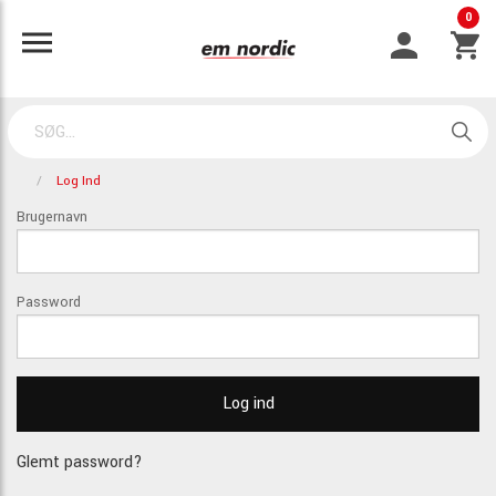
0
Log Ind
Brugernavn
Password
Glemt password?