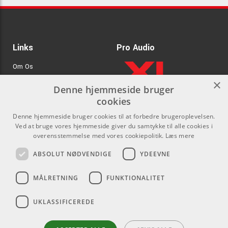
Links
Pro Audio
Om Os
×
Agenturer
Denne hjemmeside bruger
cookies
.
Log ind
Denne hjemmeside bruger cookies til at forbedre brugeroplevelsen.
GDPR & Cookies
Ved at bruge vores hjemmeside giver du samtykke til alle cookies i
overensstemmelse med vores cookiepolitik.
Læs mere
Kontakt
Sociale medier
ABSOLUT NØDVENDIGE
YDEEVNE
Som privatperson kan du ikke
Facebook
MÅLRETNING
FUNKTIONALITET
købe på denne hjemmeside, alt
Instagram
salg foregår gennem vores
UKLASSIFICEREDE
forhandlere.
Youtube
info@emnordic.dk